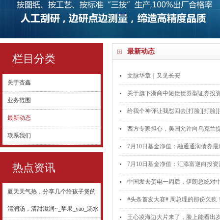
最新动态
栏目分类
文脉华章｜又见长安
关于杏鑫
关于旗下浙商中短债债券型证券投
业务范围
给我个神评让我怼回去[打脸][打脸][打脸]
最新动态
西方专家担心，美国允许向乌克兰提
联系我们
7月10日基金净值：融通通润债券最新净
7月10日基金净值：汇添富逆向投资混合
热点资讯
中国发去贺电一周后，伊朗总统对
夏天天气热，分享几个给孩子煲的
#头条首发大赛# 周总理的那份欠疚
清润汤，清甜滋润~_苹果_yao_汤水
王心凌海边大片来了，脸上能看出