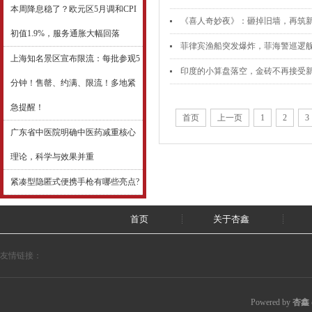
本周降息稳了？欧元区5月调和CPI
《喜人奇妙夜》：砸掉旧墙，再筑
初值1.9%，服务通胀大幅回落
菲律宾渔船突发爆炸，菲海警巡逻
上海知名景区宣布限流：每批参观5
印度的小算盘落空，金砖不再接受
分钟！售罄、约满、限流！多地紧
急提醒！
首页
上一页
1
2
3
广东省中医院明确中医药减重核心
理论，科学与效果并重
紧凑型隐匿式便携手枪有哪些亮点?
首页
关于杏鑫
友情链接：
Powered by
杏鑫