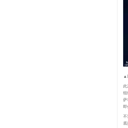
▲
此
组
萨
即
不
底