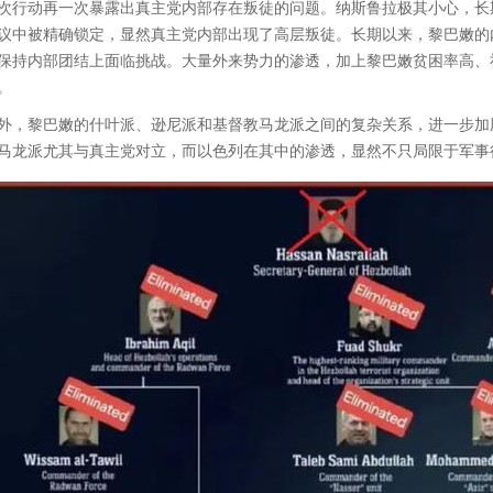
次行动再一次暴露出真主党内部存在叛徒的问题。纳斯鲁拉极其小心，长
议中被精确锁定，显然真主党内部出现了高层叛徒。长期以来，黎巴嫩的
保持内部团结上面临挑战。大量外来势力的渗透，加上黎巴嫩贫困率高、
。
外，黎巴嫩的什叶派、逊尼派和基督教马龙派之间的复杂关系，进一步加
马龙派尤其与真主党对立，而以色列在其中的渗透，显然不只局限于军事