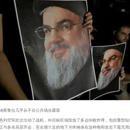
纳斯鲁拉几乎从不在公共场合露面
色列空军此次出动了战机，向目标区域投放了多达80枚炸弹，包括重型
正与多名高层开会，安全感十足的地下30米掩体在这种饱和攻击下毫无