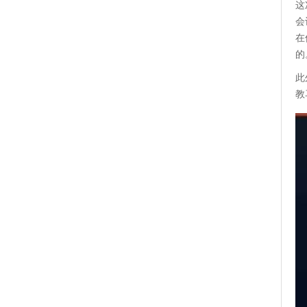
这
会
在
的
此
教