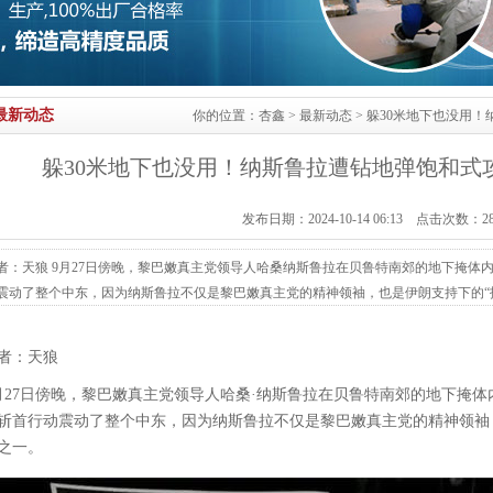
最新动态
你的位置：
杏鑫
>
最新动态
> 躲30米地下也没用
躲30米地下也没用！纳斯鲁拉遭钻地弹饱和式
发布日期：2024-10-14 06:13 点击次数：2
者：天狼 9月27日傍晚，黎巴嫩真主党领导人哈桑纳斯鲁拉在贝鲁特南郊的地下掩体
震动了整个中东，因为纳斯鲁拉不仅是黎巴嫩真主党的精神领袖，也是伊朗支持下的“
在公共场合露面 以色列空军此次出动了战机，向目标区域投放了多达80枚炸弹，包
正与多名高层开会，安全感十足的地下30米掩体在这种饱和攻击下毫无用武之地。此
者：天狼
级指挥官和伊朗...
月27日傍晚，黎巴嫩真主党领导人哈桑·纳斯鲁拉在贝鲁特南郊的地下掩
斩首行动震动了整个中东，因为纳斯鲁拉不仅是黎巴嫩真主党的精神领袖
之一。