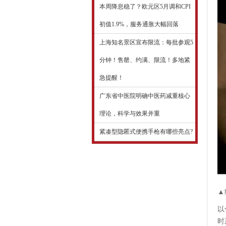
本周降息稳了？欧元区5月调和CPI
初值1.9%，服务通胀大幅回落
上海知名景区宣布限流：每批参观5
分钟！售罄、约满、限流！多地紧
急提醒！
广东省中医院明确中医药减重核心
理论，科学与效果并重
紧凑型隐匿式便携手枪有哪些亮点?
▲
以
时