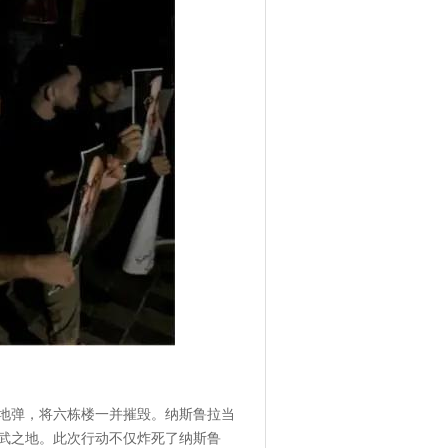
钻地弹，将六栋楼一并摧毁。纳斯鲁拉当
用武之地。此次行动不仅炸死了纳斯鲁