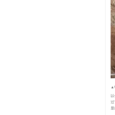
▲
以
过
显