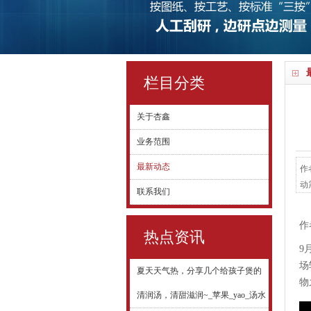
栏目分类
关于杏鑫
业务范围
最新动态
作
动
联系我们
不
时
作
高
热点资讯
9
场
夏天天气热，分享几个给孩子煲的
物
清润汤，清甜滋润~_苹果_yao_汤水