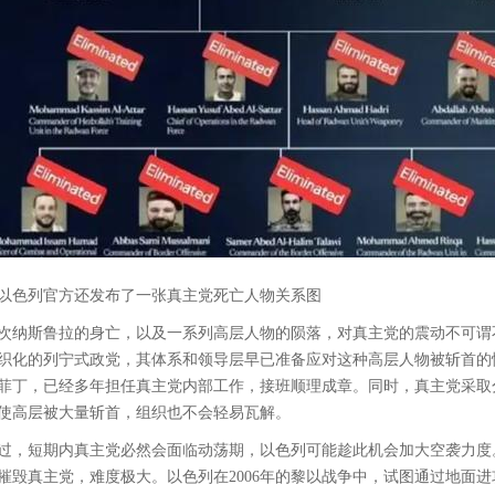
以色列官方还发布了一张真主党死亡人物关系图
次纳斯鲁拉的身亡，以及一系列高层人物的陨落，对真主党的震动不可谓
织化的列宁式政党，其体系和领导层早已准备应对这种高层人物被斩首的
菲丁，已经多年担任真主党内部工作，接班顺理成章。同时，真主党采取
使高层被大量斩首，组织也不会轻易瓦解。
过，短期内真主党必然会面临动荡期，以色列可能趁此机会加大空袭力度
摧毁真主党，难度极大。以色列在2006年的黎以战争中，试图通过地面