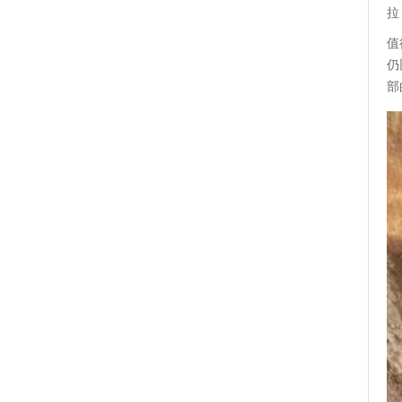
拉
值
仍
部