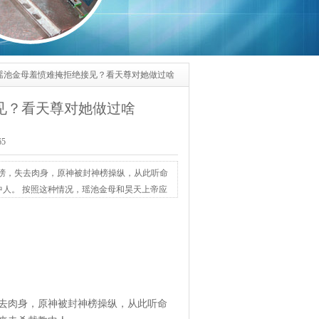
何瑶池金母羞愤难掩拒绝接见？看天尊对她做过啥
见？看天尊对她做过啥
65
封神榜，失去肉身，原神被封神榜操纵，从此听命
人。 按照这种情况，瑶池金母和昊天上帝应
几个宫女就把他打发了呢？ 这一切都是因为她
天上帝在拿到封神榜的那一刻，已经选择了目
去肉身，原神被封神榜操纵，从此听命