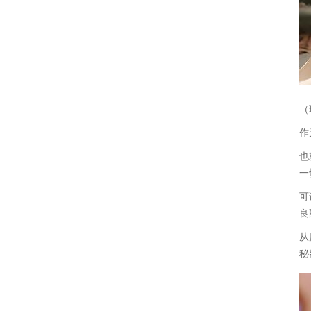
（
作
也
一
可
良
从
秘