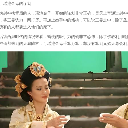
、瑶池金母的谋划
为封神榜背后的人，瑶池金母一开始的谋划非常正确，昊天上帝通过封神
，将三界势力一网打尽。再加上她手中的蟠桃，可以说三界之中，除了圣
所有的人都要进入他们的麾下。
后续西游时代的情况来看，蟠桃的吸引力的确非常恐怖，除了佛教利用轮
神仙都来到的天庭阵容，可瑶池金母千算万算，却没有算到元始天尊会利