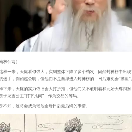
南极仙翁）
这样一来，天庭看似强大，实则整体下降了多个档次，固然封神榜中出现
的选手，例如赵公明，但他们不是自愿进入封神榜的，日后难免会“摸鱼”
样下来，天庭的实力依旧会大打折扣，但他们又不敢明着和元始天尊闹掰
孩子龙吉公主“打下凡间”，作为交易的筹码。
殊不知，这将会成为瑶池金母日后最后悔的事情。