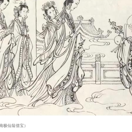
南极仙翁借宝）