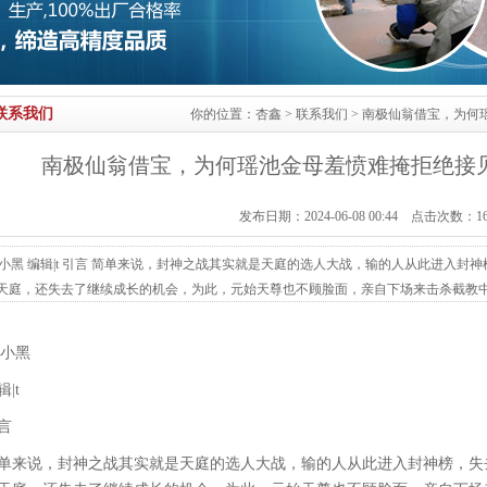
联系我们
你的位置：
杏鑫
>
联系我们
> 南极仙翁借宝，为
南极仙翁借宝，为何瑶池金母羞愤难掩拒绝接
发布日期：2024-06-08 00:44 点击次数：1
|小黑 编辑|t 引言 简单来说，封神之战其实就是天庭的选人大战，输的人从此进入
天庭，还失去了继续成长的机会，为此，元始天尊也不顾脸面，亲自下场来击杀截教中
是100%支持元始天尊才对，可为何在南极仙翁借聚仙旗的时候，连面都不露，只派了
元始天尊有浓浓的恨意。 （南极仙翁） 一、元始天尊的谋划 从原著中可知，其实昊
|小黑
：阐教的十...
辑|t
言
单来说，封神之战其实就是天庭的选人大战，输的人从此进入封神榜，失