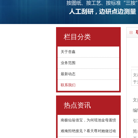
栏目分类
关于杏鑫
业务范围
最新动态
文
于
联系我们
该
对
文
标
热点资讯
编
南极仙翁借宝，为何瑶池金母羞愤
引
难掩拒绝接见？看天尊对她做过啥
简