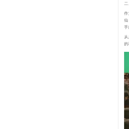
二
作
仙
乎
从
的