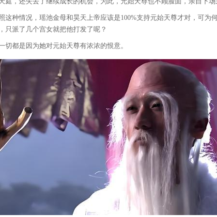
天庭，还失去了继续成长的机会，为此，元始天尊也不顾脸面，亲自下场
照这种情况，瑶池金母和昊天上帝应该是100%支持元始天尊才对，可为
，只派了几个宫女就把他打发了呢？
一切都是因为她对元始天尊有浓浓的恨意。