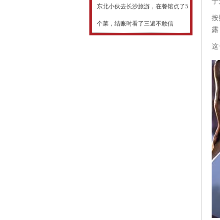
于
东北小伙去长沙旅游，在餐馆点了5
按
个菜，结账时看了三遍不敢信
露
这