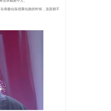
来击杀截教中人。
何在南极仙翁借聚仙旗的时候，连面都不