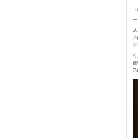
（
一
从
帝
手
可
便
己