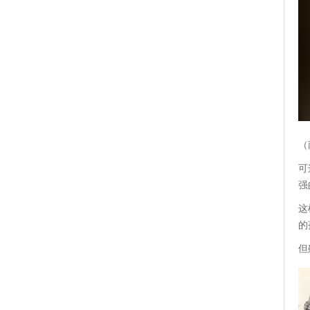
（
可
强
这
的
但